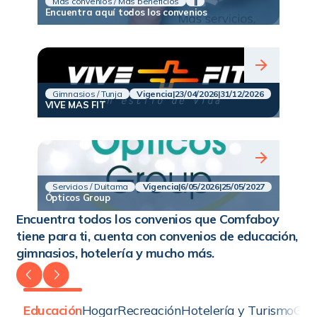
Más convenios / Más beneficios
|
|
Encuentra aquí todos los convenios
Gimnasios / Tunja
Vigencia
|
23/04/2026
|
31/12/2026
VIVE MAS FIT
Servicios / Duitama
Vigencia
|
6/05/2026
|
25/05/2027
Ópticos Group
Encuentra todos los convenios que Comfaboy
tiene para ti, cuenta con convenios de educación,
gimnasios, hotelería y mucho más.
Educación
Hogar
Recreación
Hotelería y Turismo
Gim