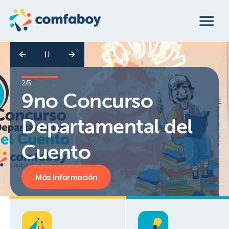
1
2
/
/
5
5
Festival de cometas
9no Concurso
2026
Departamental del
Cuento
Inscríbete aquí
Más Información
Más Información