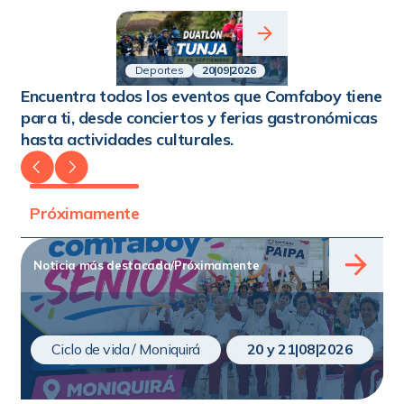
Calle 12 No. 8-34
(608) 744 15 15 | 318 548 43 34
Deportes
20
|
09
|
2026
Moniquirá
Encuentra todos los eventos que Comfaboy tiene
Kilómetro 1 vía Moniquirá – Santa Sofía
para ti, desde conciertos y ferias gastronómicas
(608) 744 15 15 | 318 548 43 34
hasta actividades culturales.
Próximamente
Noticia más destacada
/
Próximamente
Ciclo de vida / Moniquirá
20 y 21
|
08
|
2026